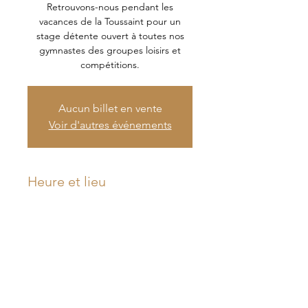
Retrouvons-nous pendant les
vacances de la Toussaint pour un
stage détente ouvert à toutes nos
gymnastes des groupes loisirs et
compétitions.
Aucun billet en vente
Voir d'autres événements
Heure et lieu
21 oct. 2024, 17:30 – 24 oct. 2024,
20:00
Joinville-le-Pont, 28 Av. Joyeuse,
94340 Joinville-le-Pont, France