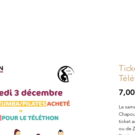
Tick
Tél
7,00
Le sam
Chapou 
ticket 
ou de 