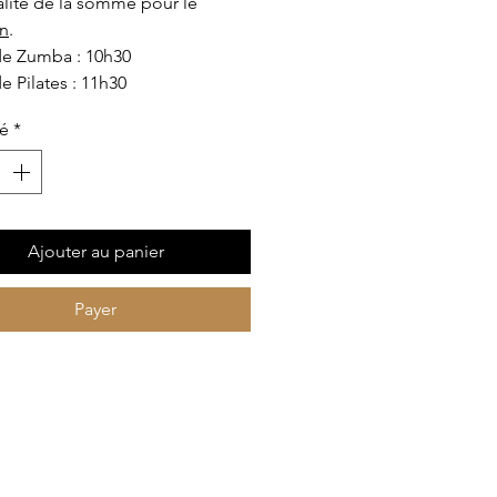
ralité de la somme pour le
on
.
de Zumba : 10h30
e Pilates : 11h30
té
*
Ajouter au panier
Payer