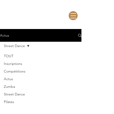
Actus
Street Dance
TOUT
Inscriptions
Compétitions
Actus
Zumba
Street Dance
Pilates